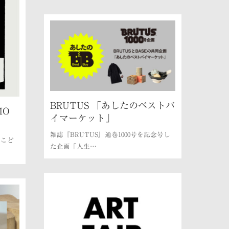
BRUTUS 「あしたのベストバ
MO
イマーケット」
雑誌『BRUTUS』通巻1000号を記念号し
、こど
た企画「人生…