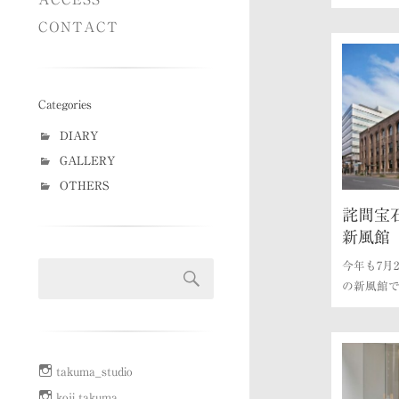
CONTACT
Categories
DIARY
GALLERY
OTHERS
詫間宝石
新風館
今年も7月
の新風館
takuma_studio
koji takuma.