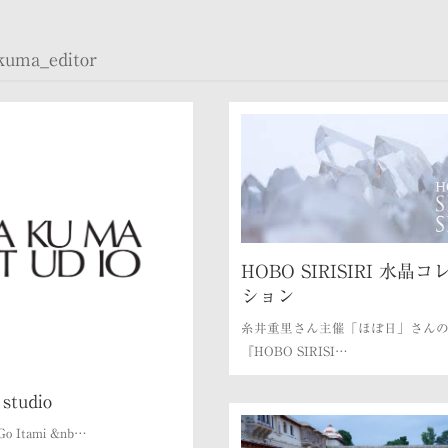
kuma_editor
HOBO SIRISIRI 水晶コ
ション
糸井重里さん主催「ほぼ日」さん
『HOBO SIRISI…
studio
Go Itami &nb…