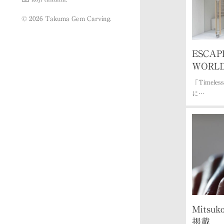
© 2026 Takuma Gem Carving.
ESCAP
WOR
「Timele
に…
Mitsuko
掲載