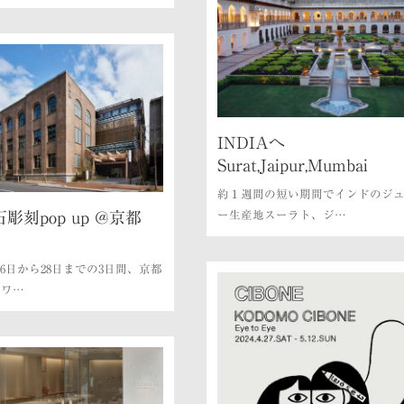
INDIAへ
Surat,Jaipur,Mumbai
約１週間の短い期間でインドのジ
彫刻pop up @京都
ー生産地スーラト、ジ…
26日から28日までの3日間、京都
でワ…