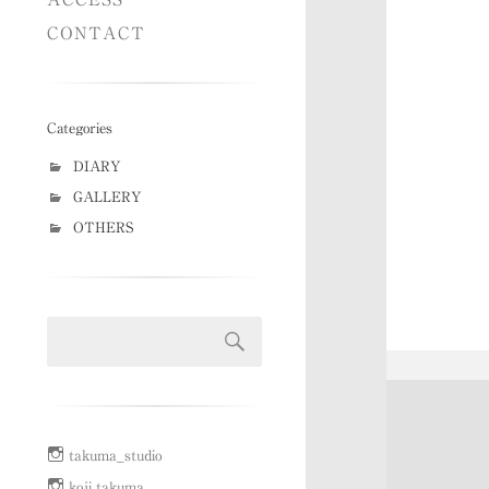
CONTACT
Categories
DIARY
GALLERY
OTHERS
takuma_studio
koji takuma.