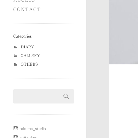
CONTACT
Categories
DIARY
GALLERY
OTHERS
takuma_studio
koji takuma.